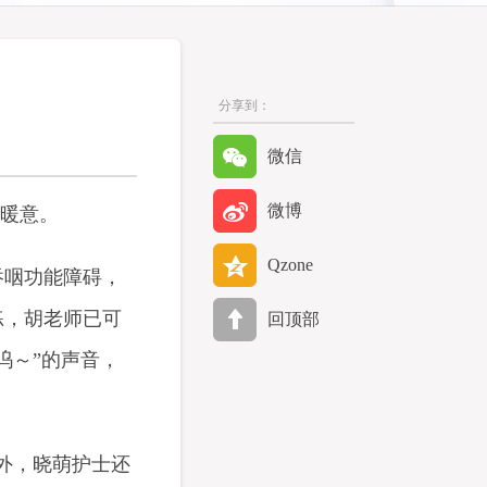
分享到：
微信
微博
与暖意。
Qzone
吞咽功能障碍，
练，胡老师已可
回顶部
呜～”的声音，
外，晓萌护士还