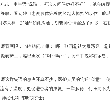
通方式：用手势“说话”。每次去问候她好不好时，她会缓
不舒服。看到她用患侧肢体完整的竖起大拇指的动作，晓
阿姨真棒，加油!”如此沟通，胡老师心情豁达了许多，右
看画报，当晓萌问老师：“哪一张画您认为最漂亮，您最
晓萌护士，嘴巴里发出“啊～呜～”，眼神中透露着诚恳
这样失语的患者还真不少，医护人员的沟通“创意”，使
交流有了温度，更促进患者的康复。一举多得，何乐而不为呢
神经七科 陈晓萌护士)