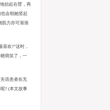
缓地抬起右臂，再
萌也会朝她竖起
侧肌力亦可渐渐
喜欢?”这时，
。晓萌笑了，一
失语患者在无
? (本文故事