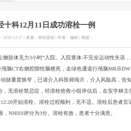
经十科12月11日成功溶栓一例
2018-12-17 | 来源：本站原创 | 作者：编辑 | 阅读：
侧肢体无力3小时”入院。入院查体:不完全运动性失语
行颅脑CT右侧腔隙性脑梗死，走绿色通道行颅脑MR示DW
后动脉重度狭窄，已请介入科医师阅片，介入风险高，告
分7分，无溶栓禁忌症，经溶栓抢救小组评估后，在安学林主
12:20开始溶栓。溶栓过程顺利，无不适。溶栓后患者言
，NHISS评分为3分。溶栓有效，患者十分满意。