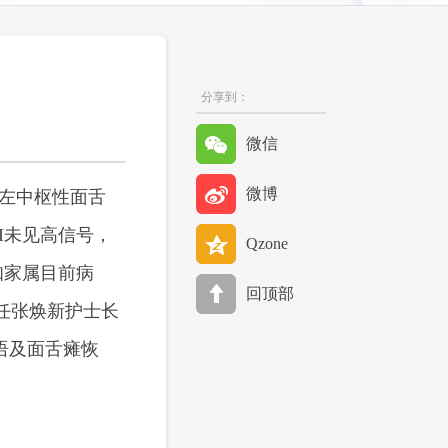
分享到：
微信
微博
，左中枢性面舌
I未见高信号，
Qzone
知家属目前病
回顶部
任张焕新护士长
语及面舌瘫恢