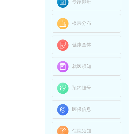

专家排班

楼层分布

健康查体

就医须知

预约挂号

医保信息

住院须知