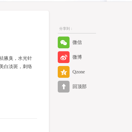
分享到：
微信
微博
祛腋臭，水光针
美白淡斑，刺络
Qzone
回顶部