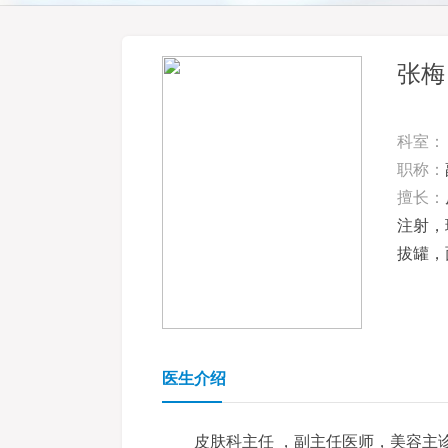
张梅
科室：
职称：
擅长：
注射，
拔罐，
医生介绍
皮肤科主任 ，副主任医师，美容主