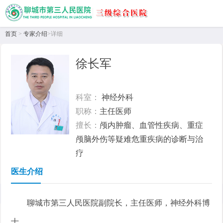
首页
>
专家介绍
>详细
徐长军
科室：
神经外科
职称：
主任医师
擅长：
颅内肿瘤、血管性疾病、重症
颅脑外伤等疑难危重疾病的诊断与治
疗
医生介绍
首页
>
专家介绍
> 详情
聊城市第三人民医院副院长，主任医师，神经外科博
士。