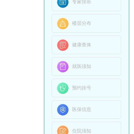

专家排班

楼层分布

健康查体

就医须知

预约挂号

医保信息

住院须知